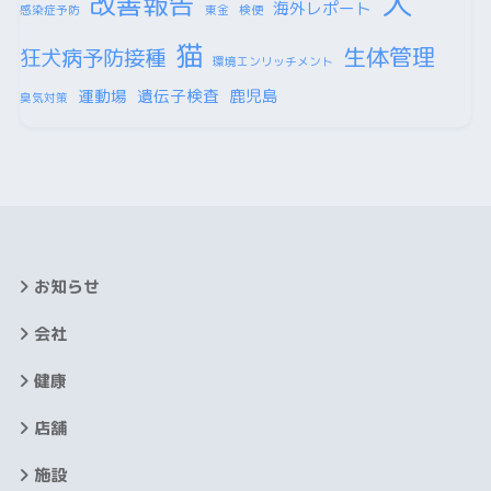
犬
改善報告
海外レポート
感染症予防
東金
検便
猫
生体管理
狂犬病予防接種
環境エンリッチメント
運動場
遺伝子検査
鹿児島
臭気対策
お知らせ
会社
健康
店舗
施設