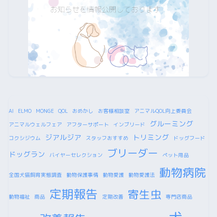
AI
ELMO
MONGE
QOL
おめかし
お客様相談室
アニマルQOL向上委員会
グルーミング
アニマルウェルフェア
アフターサポート
インブリード
ジアルジア
トリミング
コクシジウム
スタッフおすすめ
ドッグフード
ブリーダー
ドッグラン
バイヤーセレクション
ペット用品
動物病院
全国犬猫飼育実態調査
動物保護事情
動物愛護
動物愛護法
定期報告
寄生虫
動物福祉
商品
定期改善
専門店商品