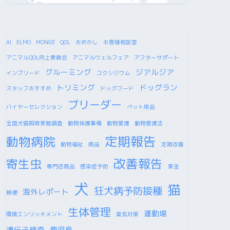
AI
ELMO
MONGE
QOL
おめかし
お客様相談室
アニマルQOL向上委員会
アニマルウェルフェア
アフターサポート
グルーミング
ジアルジア
インブリード
コクシジウム
トリミング
ドッグラン
スタッフおすすめ
ドッグフード
ブリーダー
バイヤーセレクション
ペット用品
全国犬猫飼育実態調査
動物保護事情
動物愛護
動物愛護法
定期報告
動物病院
動物福祉
商品
定期改善
改善報告
寄生虫
専門店商品
感染症予防
東金
犬
猫
狂犬病予防接種
海外レポート
検便
生体管理
運動場
環境エンリッチメント
臭気対策
遺伝子検査
鹿児島