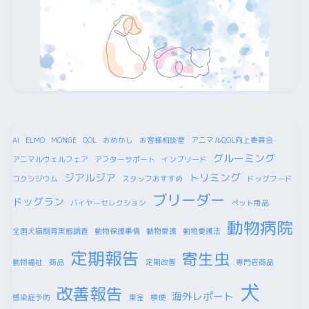
AI
ELMO
MONGE
QOL
おめかし
お客様相談室
アニマルQOL向上委員会
グルーミング
アニマルウェルフェア
アフターサポート
インブリード
ジアルジア
トリミング
コクシジウム
スタッフおすすめ
ドッグフード
ブリーダー
ドッグラン
バイヤーセレクション
ペット用品
動物病院
全国犬猫飼育実態調査
動物保護事情
動物愛護
動物愛護法
定期報告
寄生虫
動物福祉
商品
定期改善
専門店商品
犬
改善報告
海外レポート
感染症予防
東金
検便