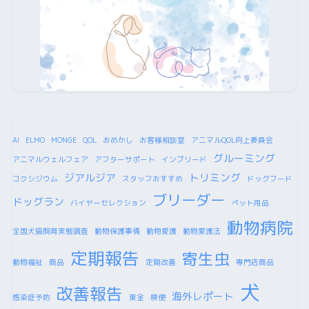
AI
ELMO
MONGE
QOL
おめかし
お客様相談室
アニマルQOL向上委員会
グルーミング
アニマルウェルフェア
アフターサポート
インブリード
ジアルジア
トリミング
コクシジウム
スタッフおすすめ
ドッグフード
ブリーダー
ドッグラン
バイヤーセレクション
ペット用品
動物病院
全国犬猫飼育実態調査
動物保護事情
動物愛護
動物愛護法
定期報告
寄生虫
動物福祉
商品
定期改善
専門店商品
犬
改善報告
海外レポート
感染症予防
東金
検便