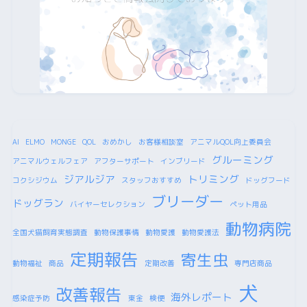
AI
ELMO
MONGE
QOL
おめかし
お客様相談室
アニマルQOL向上委員会
グルーミング
アニマルウェルフェア
アフターサポート
インブリード
ジアルジア
トリミング
コクシジウム
スタッフおすすめ
ドッグフード
ブリーダー
ドッグラン
バイヤーセレクション
ペット用品
動物病院
全国犬猫飼育実態調査
動物保護事情
動物愛護
動物愛護法
定期報告
寄生虫
動物福祉
商品
定期改善
専門店商品
犬
改善報告
海外レポート
感染症予防
東金
検便