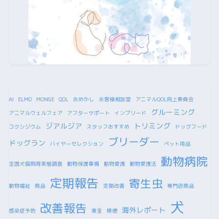
AI
ELMO
MONGE
QOL
おめかし
お客様相談室
アニマルQOL向上委員会
グルーミング
アニマルウェルフェア
アフターサポート
インブリード
ジアルジア
トリミング
コクシジウム
スタッフおすすめ
ドッグフード
ブリーダー
ドッグラン
バイヤーセレクション
ペット用品
動物病院
全国犬猫飼育実態調査
動物保護事情
動物愛護
動物愛護法
定期報告
寄生虫
動物福祉
商品
定期改善
専門店商品
犬
改善報告
海外レポート
感染症予防
東金
検便