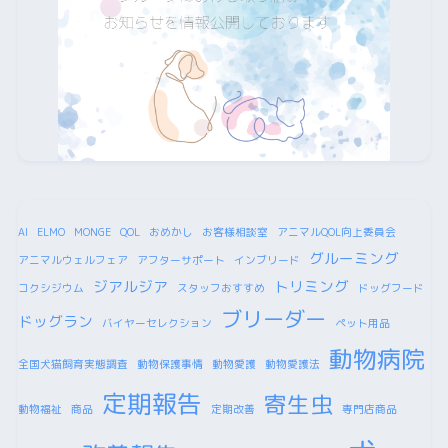
AI
ELMO
MONGE
QOL
おめかし
お客様相談室
アニマルQOL向上委員会
グルーミング
アニマルウェルフェア
アフターサポート
インブリード
ジアルジア
トリミング
コクシジウム
スタッフおすすめ
ドッグフード
ブリーダー
ドッグラン
バイヤーセレクション
ペット用品
動物病院
全国犬猫飼育実態調査
動物保護事情
動物愛護
動物愛護法
定期報告
寄生虫
動物福祉
商品
定期改善
専門店商品