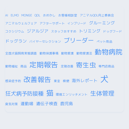
AI
ELMO
MONGE
QOL
おめかし
お客様相談室
アニマルQOL向上委員会
グルーミング
アニマルウェルフェア
アフターサポート
インブリード
ジアルジア
トリミング
コクシジウム
スタッフおすすめ
ドッグフード
ブリーダー
ドッグラン
バイヤーセレクション
ペット用品
動物病院
全国犬猫飼育実態調査
動物保護事情
動物愛護
動物愛護法
定期報告
寄生虫
動物福祉
商品
定期改善
専門店商品
犬
改善報告
海外レポート
感染症予防
東金
検便
猫
生体管理
狂犬病予防接種
環境エンリッチメント
運動場
遺伝子検査
鹿児島
臭気対策